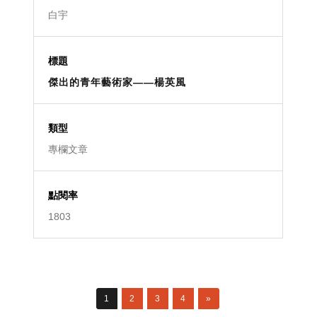
白宇
傑出的青年藝術家——楊英風
專欄文章
1803
1
2
3
4
»