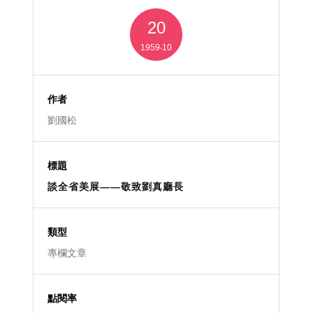
20
1959‧10
劉國松
談全省美展——敬致劉真廳長
專欄文章