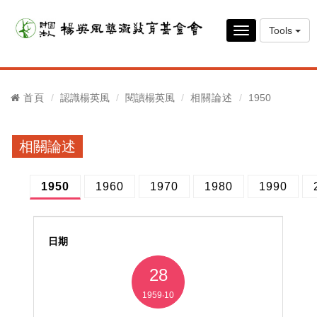
Tools
Toggle
navigation
首頁
認識楊英風
閱讀楊英風
相關論述
1950
相關論述
1950
1960
1970
1980
1990
28
1959‧10