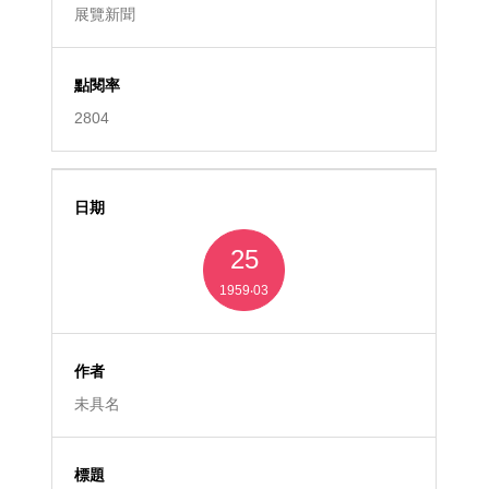
展覽新聞
2804
25
1959‧03
未具名