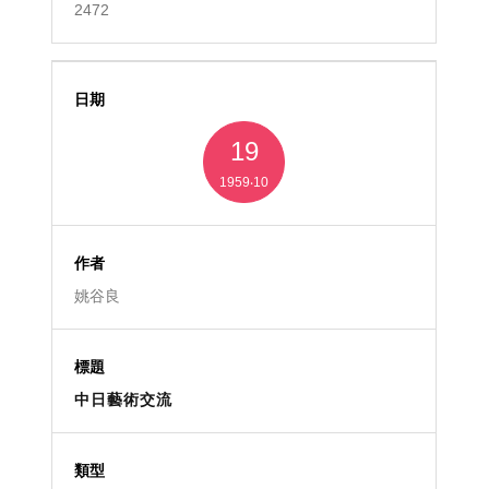
2472
19
1959‧10
姚谷良
中日藝術交流