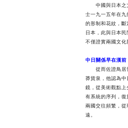
中國與日本之文
士一九一五年在九
的形制和花紋，斷
日本，此與日本民
不僅證實兩國文化
中日關係早在漢前
從而佐證鳥居博
莽貨泉，他認為中
鏡，從美術觀點上
有系統的序列，復
兩國交往頻繁，從
遠。