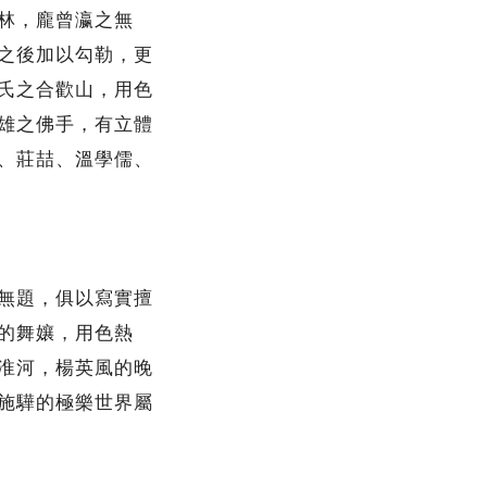
林，龐曾瀛之無
之後加以勾勒，更
氏之合歡山，用色
雄之佛手，有立體
、莊喆、溫學儒、
無題，俱以寫實擅
的舞孃，用色熱
淮河，楊英風的晚
施驊的極樂世界屬