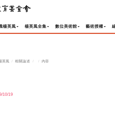
識楊英風
楊英風全集
數位美術館
藝術授權
楊英風
相關論述
內容
9/10/19