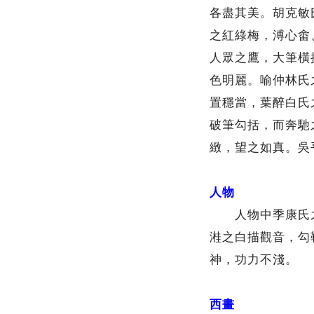
各盡其美。胡克敏
之紅綠梅，溥心畬
人眾之鷹，大筆橫
色明麗。喻仲林氏
置穩當，葉醉白氏
破筆勾括，而奔馳
緻，望之如真。吳
人物
人物中季康氏之
溎之白描觀音，勾
神，功力不淺。
西畫