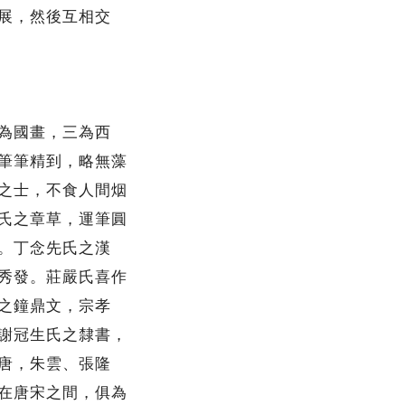
展，然後互相交
為國畫，三為西
筆筆精到，略無藻
之士，不食人間烟
氏之章草，運筆圓
。丁念先氏之漢
秀發。莊嚴氏喜作
之鐘鼎文，宗孝
謝冠生氏之隸書，
唐，朱雲、張隆
在唐宋之間，俱為