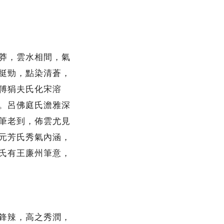
莽，雲水相間，氣
挺勁，點染清蒼，
傅狷夫氏化宋溶
。呂佛庭氏澹雅深
筆老到，佈雲尤見
元芳氏秀氣內涵，
氏有王廉州筆意，
鋒辣，高之秀潤，