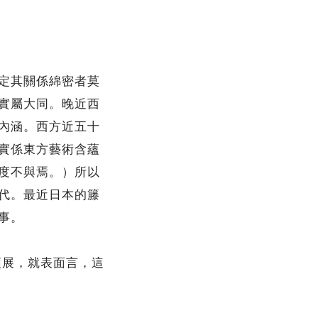
定其關係綿密者莫
實屬大同。晚近西
內涵。西方近五十
實係東方藝術含蘊
度不與焉。）所以
代。最近日本的籐
事。
展，就表面言，這