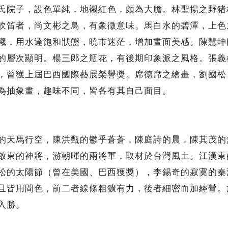
院子，設色單純，地襯紅色，頗為大膽。林聖揚之野猪
吹笛者，尚文彬之鳥，有象徵意味。馬白水的碧潭，上色
曦，用水達飽和狀態，曉市迷茫，增加畫面美感。陳慧坤
的層次顯明。楊三郎之瓶花，有後期印象派之風格。張義
，曾獲上屆巴西國際藝展榮譽獎。席德席之繪畫，劉國松
為抽象畫，趣味不同，皆各有其自己面目。
天馬行空，陳洪甄的鬱乎蒼蒼，陳庭詩的晨，陳其茂的
啟東的神將，游朝暉的兩將軍，取材於台灣風土。江漢東
松的太陽節（曾在美國、巴西獲獎），李錫奇的寂寞的秦
且皆用間色，前二者線條粗獷有力，後者細密而加經營。
入勝。