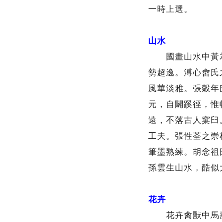
一時上選。
山水
國畫山水中黃君
勢超逸。溥心畬氏
風華淡雅。張穀年
元，自闢蹊徑，惟
遠，不落古人窠臼
工夫。張性荃之崇
筆墨熟練。胡念祖
孫雲生山水，酷似
花卉
花卉禽獸中馬壽