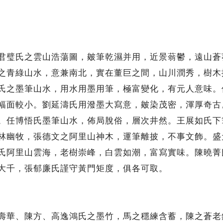
璧氏之雲山浩蕩圖，皴筆乾濕并用，近景蓊鬱，遠山蒼
之青綠山水，意兼南北，實在董巨之間，山川潤秀，樹木
氏之墨筆山水，用水用墨用筆，極富變化，有元人意味。
幅面較小。劉延濤氏用潑墨大寫意，皴染茂密，渾厚奇古
。任博悟氏墨筆山水，佈局脫俗，層次井然。王展如氏下
林幽牧，張德文之阿里山神木，運筆離披，不事文飾。盛
氏阿里山雲海，老樹崇峰，白雲如潮，富寫實味。陳曉菁
大千，張郁廉氏謹守黃門矩度，俱各可取。
華、陳方、高逸鴻氏之墨竹，馬之穩練含蓄，陳之蒼老