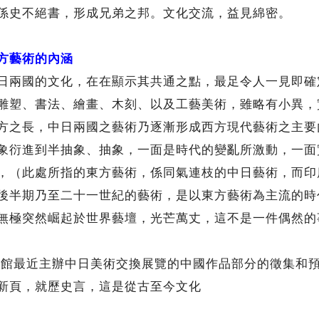
史不絕書，形成兄弟之邦。文化交流，益見綿密。
方藝術的內涵
兩國的文化，在在顯示其共通之點，最足令人一見即確
雕塑、書法、繪畫、木刻、以及工藝美術，雖略有小異，
方之長，中日兩國之藝術乃逐漸形成西方現代藝術之主要
象衍進到半抽象、抽象，一面是時代的變亂所激動，一面
，（此處所指的東方藝術，係同氣連枝的中日藝術，而印
後半期乃至二十一世紀的藝術，是以東方藝術為主流的時
無極突然崛起於世界藝壇，光芒萬丈，這不是一件偶然的
最近主辦中日美術交換展覽的中國作品部分的徵集和預
新頁，就歷史言，這是從古至今文化