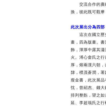
交流合作的賡續
換，彼此既可觀摩
此次展出分為四部
這次在國立歷史
畫，四為版畫。書
飾，渾厚中露其瀟
火。溥心畬氏之行
厚，熔兩漢六朝，
隸，樸茂蒼潤，署
瘦金書，此次展品
忱，曾紹杰、錢大
排列整飭，望之如
延、李超哉氏之行