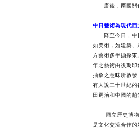
唐後，兩國關係
中日藝術為現代西
降至今日，中日
如美術，如建築、
方藝術多半擷採東
年之藝術由後期印
抽象之意味所啟發
有人說二十世紀的
田嗣治和中國的趙
國立歷史博物館
是文化交流合作的