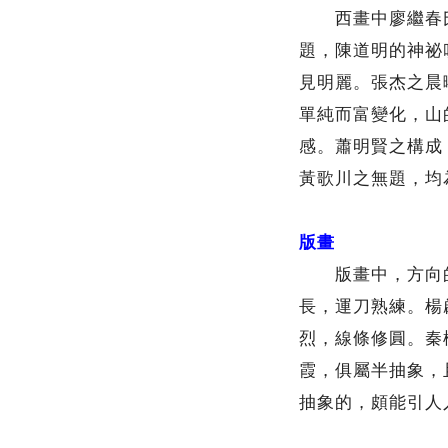
西畫中廖繼春氏
題，陳道明的神祕
見明麗。張杰之晨
單純而富變化，山
感。蕭明賢之構成
黃歌川之無題，均
版畫
版畫中，方向的
長，運刀熟練。楊
烈，線條修圓。秦
霞，俱屬半抽象，
抽象的，頗能引人