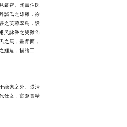
見嚴密。陶壽伯氏
丹誠氏之雄雞，徐
靜之芙蓉翠鳥，設
甫吳詠香之雙雞佈
氏之馬，畫背面，
之鯉魚，描繪工
于縑素之外。張清
代仕女，富寫實精