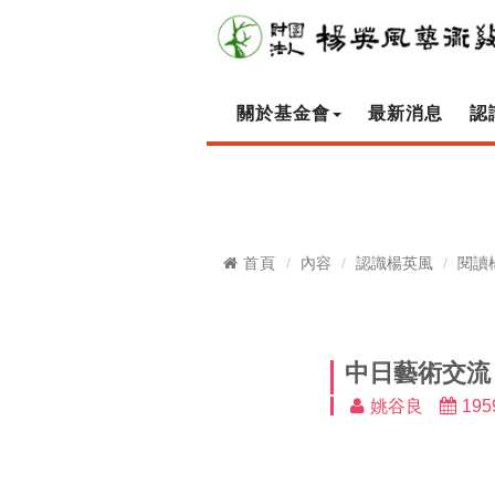
關於基金會
最新消息
認
首頁
內容
認識楊英風
閱讀
中日藝術交流
姚谷良
195