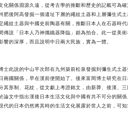
化關係淵源久遠，從考古學的推斷和歷史的記載可為確
州肥後阿高發掘一個遺址下層的繩紋土器和上層彌生式土
定繩紋土器與中國史前陶器有關，推斷日本人在石器時代
間傳說「日本人乃神攜鐵器降臨」頗為拍合。此一從美術
影響的深厚，而且說明中日兩大民族，實為一體。
士此說的中山平次郎在九州築前松泉發掘到彌生式土器
日兩國關係，早在漢前便開始了。後來富岡博士研究在日
分其形制、花紋，從文獻上考證銘文，由新莽、後漢、三
於論文中指出漢後日本生活文化與中國有共不可分的關係
現代的日本仍然將其時的生活文化展露於世人之前，可知