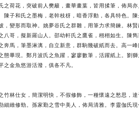
氏之荷花，突破前人樊籬，畫華畫葉，皆用揉筆，佈局亦
、陳子和氏之墨梅，老幹枝枒，暗香浮動，各具特色。陳
披，變形而取神。姚夢谷氏之群雛，用筆力求簡鍊。林賢
之八哥，擬新羅山人。邵幼軒氏之鷹雀，栩栩如生。陳雋
之奔馬，筆墨淋漓，自立新意，群駒幾破紙而去。高一峰
之態畢現。鄭月波氏之魚躍，寥廖數筆，活躍紙上。劉獅
平之金魚悠游活潑，俱各不凡。
竹林仕女，簡潔明快，不假修飾，一種懷遠之愁思，達
勒細緻修勁。孫家勤之雪中美人，佈局清雅。李靈伽氏現